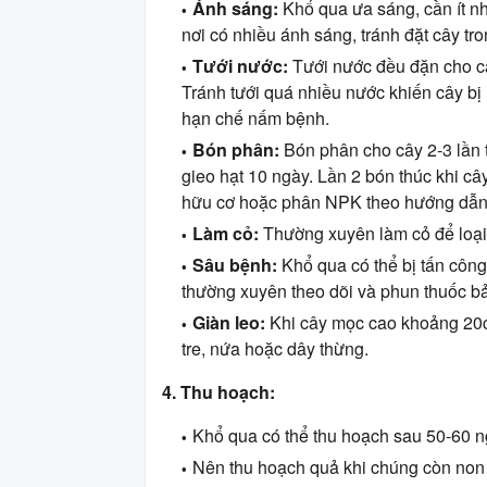
Ánh sáng:
Khổ qua ưa sáng, cần ít nh
nơi có nhiều ánh sáng, tránh đặt cây tr
Tưới nước:
Tưới nước đều đặn cho câ
Tránh tưới quá nhiều nước khiến cây bị 
hạn chế nấm bệnh.
Bón phân:
Bón phân cho cây 2-3 lần tr
gieo hạt 10 ngày. Lần 2 bón thúc khi câ
hữu cơ hoặc phân NPK theo hướng dẫn
Làm cỏ:
Thường xuyên làm cỏ để loại 
Sâu bệnh:
Khổ qua có thể bị tấn công
thường xuyên theo dõi và phun thuốc bảo
Giàn leo:
Khi cây mọc cao khoảng 20c
tre, nứa hoặc dây thừng.
4. Thu hoạch:
Khổ qua có thể thu hoạch sau 50-60 ng
Nên thu hoạch quả khi chúng còn non