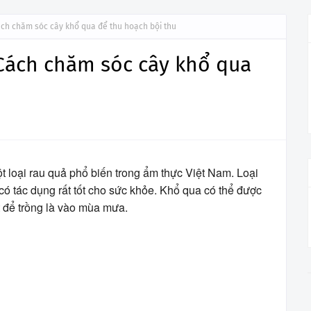
ách chăm sóc cây khổ qua để thu hoạch bội thu
 Cách chăm sóc cây khổ qua
t loại rau quả phổ biến trong ẩm thực Việt Nam. Loại
có tác dụng rất tốt cho sức khỏe. Khổ qua có thể được
t để trồng là vào mùa mưa.