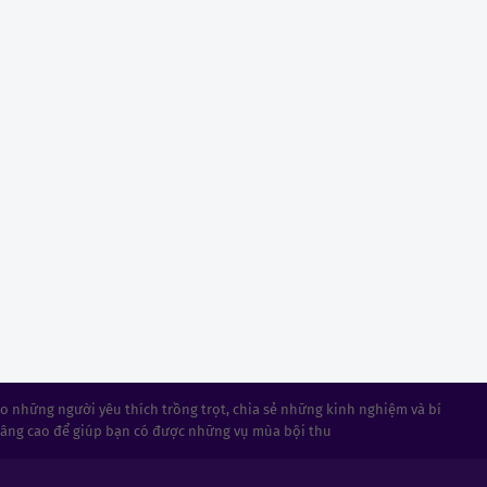
 những người yêu thích trồng trọt, chia sẻ những kinh nghiệm và bí
nâng cao để giúp bạn có được những vụ mùa bội thu