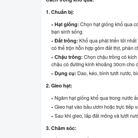
1. Chuẩn bị:
Hạt giống:
Chọn hạt giống khổ qua có 
bạn sinh sống.
Đất trồng:
Khổ qua phát triển tốt nhất 
có thể trộn hỗn hợp gồm đất thịt, phân 
Chậu trồng:
Chọn chậu trồng có kích t
chậu có đường kính khoảng 30cm cho c
Dụng cụ:
Dao, kéo, bình tưới nước, bìn
2. Gieo hạt:
Ngâm hạt giống khổ qua trong nước ấm
Gieo hạt vào bầu ươm hoặc trực tiếp v
Sau khi gieo, lấp đất mỏng và tưới nư
3. Chăm sóc: