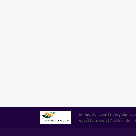
Janmontyn.com là blog dành cho
quyết làm vườn từ cơ bản đến 