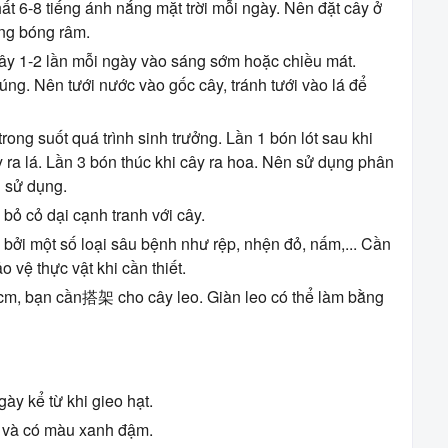
ất 6-8 tiếng ánh nắng mặt trời mỗi ngày. Nên đặt cây ở
ong bóng râm.
y 1-2 lần mỗi ngày vào sáng sớm hoặc chiều mát.
úng. Nên tưới nước vào gốc cây, tránh tưới vào lá để
ong suốt quá trình sinh trưởng. Lần 1 bón lót sau khi
y ra lá. Lần 3 bón thúc khi cây ra hoa. Nên sử dụng phân
 sử dụng.
bỏ cỏ dại cạnh tranh với cây.
 bởi một số loại sâu bệnh như rệp, nhện đỏ, nấm,... Cần
 vệ thực vật khi cần thiết.
m, bạn cần搭架 cho cây leo. Giàn leo có thể làm bằng
ày kể từ khi gieo hạt.
 và có màu xanh đậm.