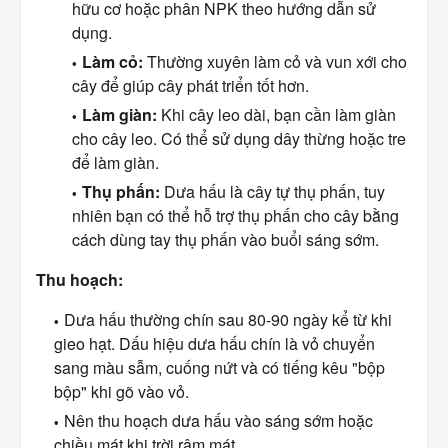
hữu cơ hoặc phân NPK theo hướng dẫn sử
dụng.
Làm cỏ:
Thường xuyên làm cỏ và vun xới cho
cây để giúp cây phát triển tốt hơn.
Làm giàn:
Khi cây leo dài, bạn cần làm giàn
cho cây leo. Có thể sử dụng dây thừng hoặc tre
để làm giàn.
Thụ phấn:
Dưa hấu là cây tự thụ phấn, tuy
nhiên bạn có thể hỗ trợ thụ phấn cho cây bằng
cách dùng tay thụ phấn vào buổi sáng sớm.
Thu hoạch:
Dưa hấu thường chín sau 80-90 ngày kể từ khi
gieo hạt. Dấu hiệu dưa hấu chín là vỏ chuyển
sang màu sẫm, cuống nứt và có tiếng kêu "bộp
bộp" khi gõ vào vỏ.
Nên thu hoạch dưa hấu vào sáng sớm hoặc
chiều mát khi trời râm mát.